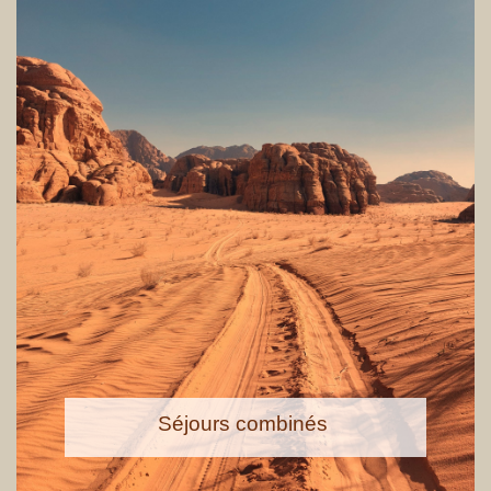
Séjours combin
é
s